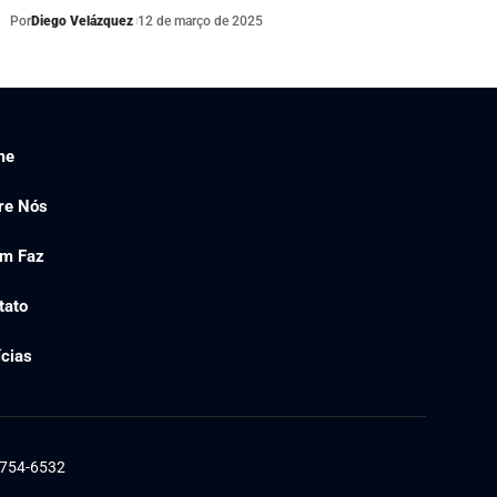
Por
Diego Velázquez
12 de março de 2025
me
re Nós
m Faz
tato
ícias
1754-6532