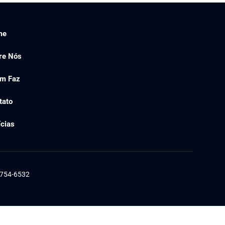
me
re Nós
m Faz
tato
ícias
1754-6532