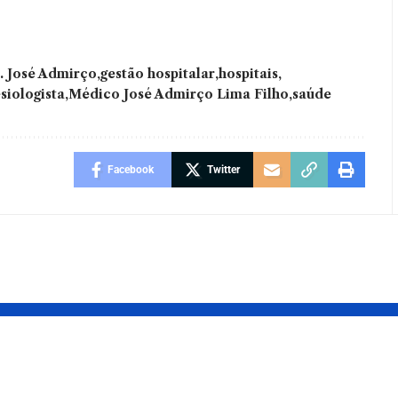
. José Admirço
gestão hospitalar
hospitais
siologista
Médico José Admirço Lima Filho
saúde
Facebook
Twitter
uiz Felipe
Metaverso e