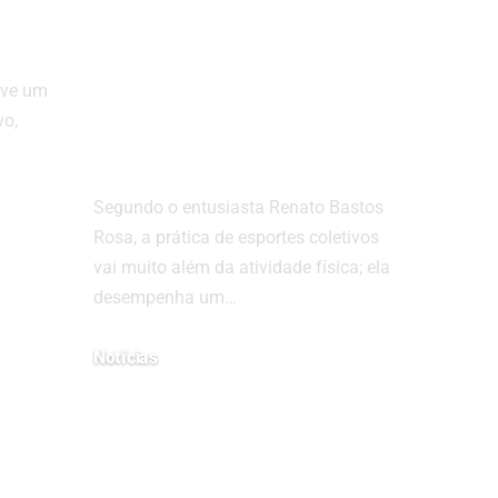
como os esportes
coletivos
transformam suas
eve um
habilidades sociais
vo,
e emocionais!
Segundo o entusiasta Renato Bastos
Rosa, a prática de esportes coletivos
vai muito além da atividade física; ela
desempenha um…
Notícias
25 de fevereiro de 2025