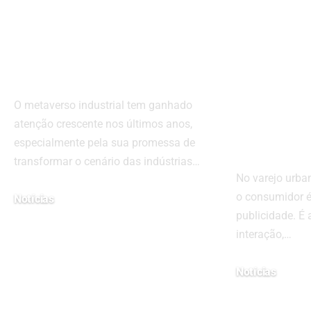
Metaverso
do Vall
Industrial: Rumo
Rede P
aos R$ 2,8 Trilhões
redefi
até 2025
relaci
com co
O metaverso industrial tem ganhado
e ganh
atenção crescente nos últimos anos,
merca
especialmente pela sua promessa de
transformar o cenário das indústrias…
No varejo urb
o consumidor é
Notícias
publicidade. É
24 de março de 2025
interação,…
Notícias
27 de maio de 2026