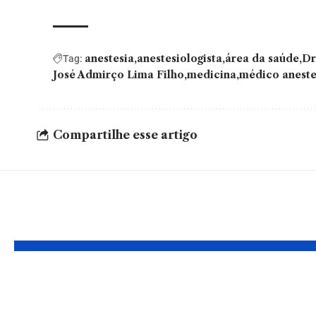
anestesia
anestesiologista
área da saúde
Dr
Tag:
José Admirço Lima Filho
medicina
médico aneste
Compartilhe esse artigo
YOU MAY ALSO LIKE
O Impacto do
Como L