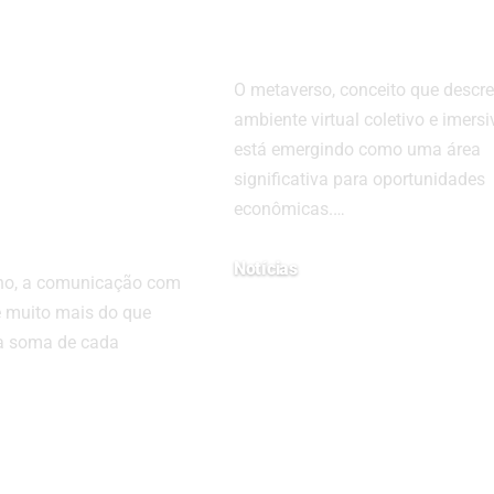
e Silva e a
Oportunidades
az
Econômicas
nem o
O metaverso, conceito que descr
onamento
ambiente virtual coletivo e imersi
nsumidores
está emergindo como uma área
significativa para oportunidades
am o
econômicas.…
do
Notícias
ano, a comunicação com
30 de agosto de 2024
 muito mais do que
 a soma de cada