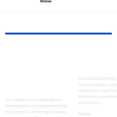
Notícias
YOU MAY ALSO LIKE
Do Prato Físico ao
Explorações 
Digital: Como o
sol: a magia 
Metaverso Pode
viagens de v
Transformar a
Nathalia Bell
Experiência
Para Nathalia Belletato
Gastronômica no
sua aura vibrante, conv
Brasil
embarcar em viagens re
descobertas e experiênc
Nos últimos anos, a tecnologia tem
inesquecíveis.…
desempenhado um papel crescente na
transformação de diversas indústrias,
Notícias