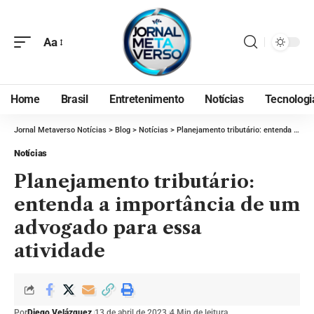
Aa
Home
Brasil
Entretenimento
Notícias
Tecnologi
Jornal Metaverso Notícias
>
Blog
>
Notícias
>
Planejamento tributário: entenda a importância de um advogado para essa atividade
Notícias
Planejamento tributário:
entenda a importância de um
advogado para essa
atividade
Por
Diego Velázquez
13 de abril de 2023
4 Min de leitura