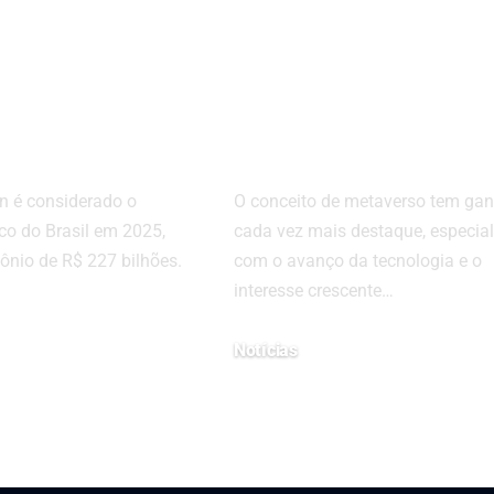
ogia:
Tendências que
 é o
Definem o Futu
Mais Rico
da Realidade
il em 2025”
Virtual
n é considerado o
O conceito de metaverso tem ga
o do Brasil em 2025,
cada vez mais destaque, especia
nio de R$ 227 bilhões.
com o avanço da tecnologia e o
interesse crescente…
Notícias
025
2 de dezembro de 2024