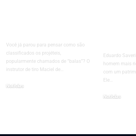
projéteis: entenda
Tecnol
os tipos e sua
Saverin
funcionalidade
Homem 
do Bras
Você já parou para pensar como são
classificados os projéteis,
Eduardo Saveri
popularmente chamados de “balas”? O
homem mais ric
instrutor de tiro Maciel de…
com um patrimô
Ele…
Notícias
18 de abril de 2022
Notícias
1 de setembro de 2