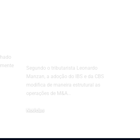
analisa como o
ro
IBS/CBS afeta
aquisições e fusões
no setor de
energia
nhado
lmente
Segundo o tributarista Leonardo
Manzan, a adoção do IBS e da CBS
modifica de maneira estrutural as
operações de M&A…
Notícias
27 de novembro de 2025