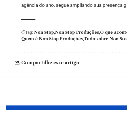
agência do ano, segue ampliando sua presença glo
Non Stop
Non Stop Produções
O que acont
Tag:
Quem é Non Stop Produções
Tudo sobre Non St
Compartilhe esse artigo
YOU MAY ALSO LIKE
Classificação de
“Bilion