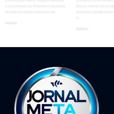
Convenções Vasco Vasques abordou
primeiros socorros Marc
o crescimento da empresa e expansão
Bruno, montar um prog
da rede na região Executivos da…
exercícios equilibrados
é…
Notícias
Notícias
30 de março de 2026
3 de novembro de 2023