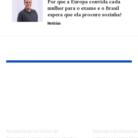
Por que a Europa convida cada
mulher para o exame e o Brasil
espera que ela procure sozinha?
Notícias
YOU MAY ALSO LIKE
Hapvida realiza
Construindo
palestra sobre
vida mais ati
trajetória e modelo
programa de
de saúde na
exercícios
ExpoPIM 4.0 em
equilibrados
Manaus
academia
Apresentação no Centro de
Segundo o professor de