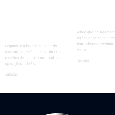
Leonardo Manzan
Dicas infalív
analisa como o
ter o melhor 
IBS/CBS afeta
sua casa
aquisições e fusões
Ainda que ir a lugares 
no setor de energia
os fins de semana pareç
maravilhoso, a verdade
Segundo o tributarista Leonardo
vezes…
Manzan, a adoção do IBS e da CBS
modifica de maneira estrutural as
Notícias
operações de M&A…
10 de janeiro de 2023
Notícias
27 de novembro de 2025