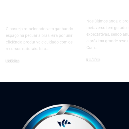
valor produtivo e
uma Ilusão
ambiental na
Tecnológica?
pecuária
Nos últimos anos, a pr
metaverso tem gerado 
O pastejo rotacionado vem ganhando
expectativas, sendo a
espaço na pecuária brasileira por unir
a próxima grande revolu
eficiência produtiva e cuidado com os
Com…
recursos naturais. Isto…
Notícias
Notícias
23 de abril de 2025
4 de fevereiro de 2026