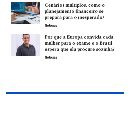
Cenários múltiplos: como o
planejamento financeiro se
prepara para o inesperado?
Notícias
Por que a Europa convida cada
mulher para o exame e o Brasil
espera que ela procure sozinha?
Notícias
YOU MAY ALSO LIKE
Pastejo rotacionado:
O Futuro do
Confira como a
Metaverso:
estratégia agrega
Realidade ou