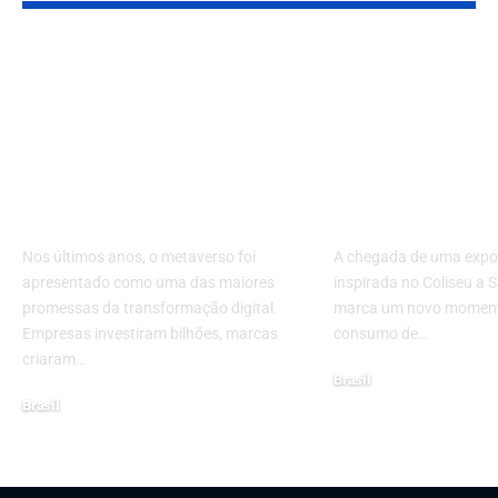
Metaverso perdeu
Coliseu em S
força ou está
Paulo: como 
evoluindo? Entenda
experiência 
o futuro da
no metavers
experiência digital
redefine o t
imersiva
cultural
Nos últimos anos, o metaverso foi
A chegada de uma expo
apresentado como uma das maiores
inspirada no Coliseu a 
promessas da transformação digital.
marca um novo moment
Empresas investiram bilhões, marcas
consumo de…
criaram…
Brasil
Brasil
16 de abril de 2026
27 de março de 2026