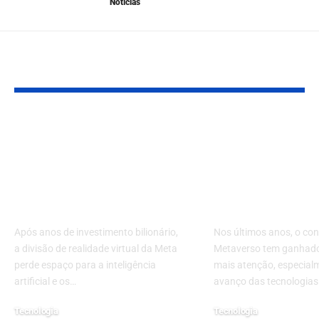
Notícias
YOU MAY ALSO LIKE
Meta encerra o
O Impacto d
Horizon Worlds: o
Metaverso n
que sobra da
Sociedade e 
promessa do
Economia: U
metaverso em 2026?
Era Digital
Após anos de investimento bilionário,
Nos últimos anos, o con
a divisão de realidade virtual da Meta
Metaverso tem ganhado
perde espaço para a inteligência
mais atenção, especial
artificial e os…
avanço das tecnologias
Tecnologia
Tecnologia