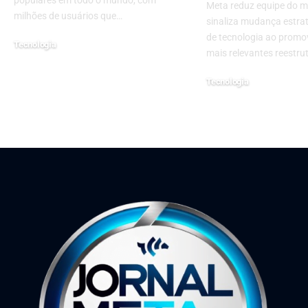
Meta reduz equipe do m
milhões de usuários que…
sinaliza mudança estrat
de tecnologia ao promo
Tecnologia
mais relevantes reestr
11 de outubro de 2024
Tecnologia
19 de janeiro de 2026