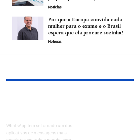
Notícias
Por que a Europa convida cada
mulher para o exame e o Brasil
espera que ela procure sozinha?
Notícias
YOU MAY ALSO LIKE
Como baixar o
Meta reduz e
WhatsApp no
do metaverso
celular?
sinaliza mud
estratégica n
WhatsApp tem se tornado um dos
de tecnologi
aplicativos de mensagens mais
populares em todo o mundo, com