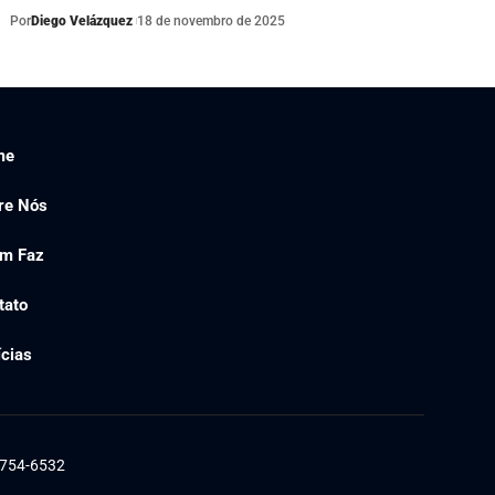
Por
Diego Velázquez
18 de novembro de 2025
me
re Nós
m Faz
tato
ícias
1754-6532