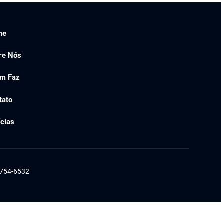
me
re Nós
m Faz
tato
ícias
1754-6532