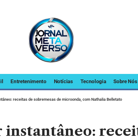
il
Entretenimento
Notícias
Tecnologia
Sobre Nós
ntâneo: receitas de sobremesas de microonda, com Nathalia Belletato
 instantâneo: recei