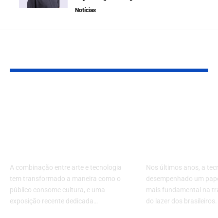
Notícias
YOU MAY ALSO LIKE
Exposição sobre
A Tecnologia
Cleópatra une arte e
Entretenime
tecnologia e redefine
Como o Digit
a experiência
Transforman
cultural imersiva
Lazer dos Bra
A combinação entre arte e tecnologia
Nos últimos anos, a tec
tem transformado a maneira como o
desempenhado um pape
público consome cultura, e uma
mais fundamental na t
exposição recente dedicada…
do lazer dos brasileiros