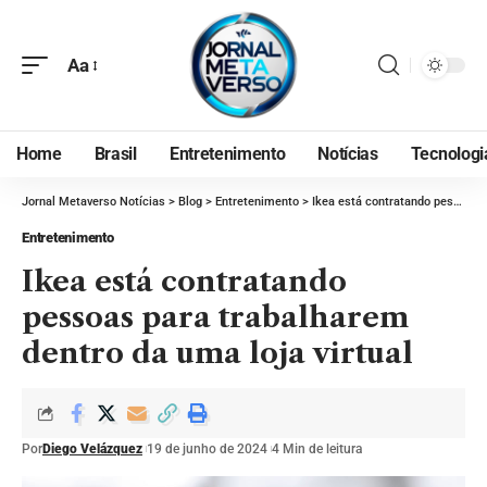
Aa
Home
Brasil
Entretenimento
Notícias
Tecnologi
Jornal Metaverso Notícias
>
Blog
>
Entretenimento
>
Ikea está contratando pessoas para trabalharem dentro da uma loja virtual
Entretenimento
Ikea está contratando
pessoas para trabalharem
dentro da uma loja virtual
Por
Diego Velázquez
19 de junho de 2024
4 Min de leitura