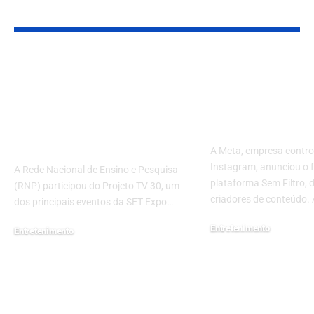
YOU MAY ALSO LIKE
RNP Participa do
Meta Encerr
Projeto TV 30 da SET
Plataforma 
Expo 2024, Maior
Filtro para C
Evento de Tecnologia
no Instagra
e Negócios do País
A Meta, empresa contro
Instagram, anunciou o
A Rede Nacional de Ensino e Pesquisa
plataforma Sem Filtro, 
(RNP) participou do Projeto TV 30, um
criadores de conteúdo.
dos principais eventos da SET Expo…
Entretenimento
Entretenimento
30 de agosto de 2024
24 de setembro de 2024